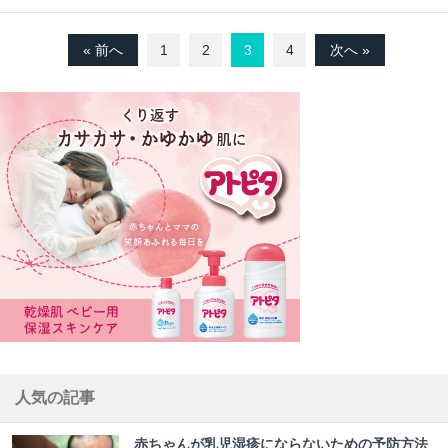
« 前へ
1
2
3
4
次へ »
人気の記事
赤ちゃんが乳児湿疹にならないための予防方法