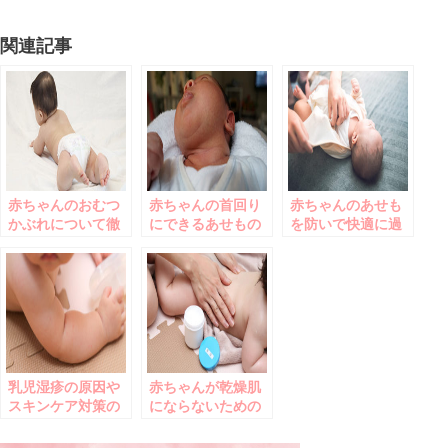
関連記事
赤ちゃんのおむつ
赤ちゃんの首回り
赤ちゃんのあせも
かぶれについて徹
にできるあせもの
を防いで快適に過
底解説
対処法
ごせる服
乳児湿疹の原因や
赤ちゃんが乾燥肌
スキンケア対策の
にならないための
ポイント
保湿方法