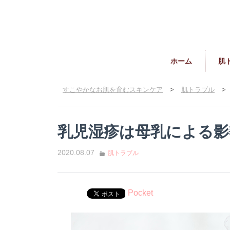
ホーム
肌
すこやかなお肌を育むスキンケア
>
肌トラブル
>
乳児湿疹は母乳による影
2020.08.07
肌トラブル
Pocket