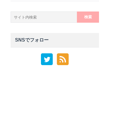
検
索:
SNSでフォロー